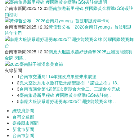
台南市新聞
2025.12.03
臺南旅遊新里程碑 獲國際黃金標準(GS)碳註
銷證明
台南市新聞
2025.12.02
黃偉哲公布「2026台南好young」首波耶誕
跨年卡司
台南市新聞
2025.12.02
南應大服設系蕭妤珊勇奪2025亞洲技能競賽
金牌 閃耀..
火線新聞
1
台南市交通局114年施政成果暨未來展望
2
崑大空設系用水瓶打造永續聖誕樹 「諾亞之樹」13..
3
台南市議會第4屆第6次定期會大會二、三讀會今完成
4
臺南旅遊新里程碑 獲國際黃金標準(GS)碳註銷..
5
南應大服設系蕭妤珊勇奪2025亞洲技能競賽金牌 ..
總統府新聞
台灣交通部
嘉義縣市新聞
新北市新聞
台南市新聞