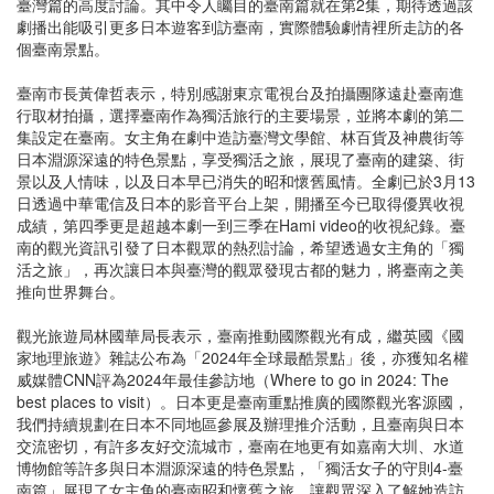
臺灣篇的高度討論。其中令人矚目的臺南篇就在第2集，期待透過該
劇播出能吸引更多日本遊客到訪臺南，實際體驗劇情裡所走訪的各
個臺南景點。
臺南市長黃偉哲表示，特別感謝東京電視台及拍攝團隊遠赴臺南進
行取材拍攝，選擇臺南作為獨活旅行的主要場景，並將本劇的第二
集設定在臺南。女主角在劇中造訪臺灣文學館、林百貨及神農街等
日本淵源深遠的特色景點，享受獨活之旅，展現了臺南的建築、街
景以及人情味，以及日本早已消失的昭和懷舊風情。全劇已於3月13
日透過中華電信及日本的影音平台上架，開播至今已取得優異收視
成績，第四季更是超越本劇一到三季在Hami video的收視紀錄。臺
南的觀光資訊引發了日本觀眾的熱烈討論，希望透過女主角的「獨
活之旅」，再次讓日本與臺灣的觀眾發現古都的魅力，將臺南之美
推向世界舞台。
觀光旅遊局林國華局長表示，臺南推動國際觀光有成，繼英國《國
家地理旅遊》雜誌公布為「2024年全球最酷景點」後，亦獲知名權
威媒體CNN評為2024年最佳參訪地（Where to go in 2024: The
best places to visit）。日本更是臺南重點推廣的國際觀光客源國，
我們持續規劃在日本不同地區參展及辦理推介活動，且臺南與日本
交流密切，有許多友好交流城市，臺南在地更有如嘉南大圳、水道
博物館等許多與日本淵源深遠的特色景點，「獨活女子的守則4-臺
南篇」展現了女主角的臺南昭和懷舊之旅，讓觀眾深入了解她造訪